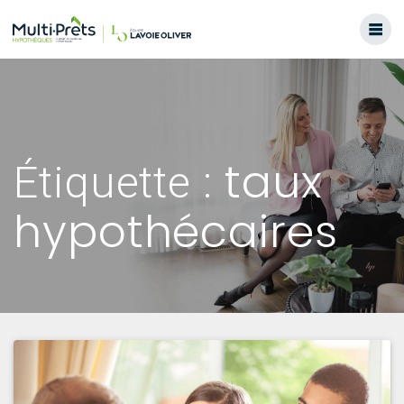
Skip
to
content
taux
Étiquette :
hypothécaires