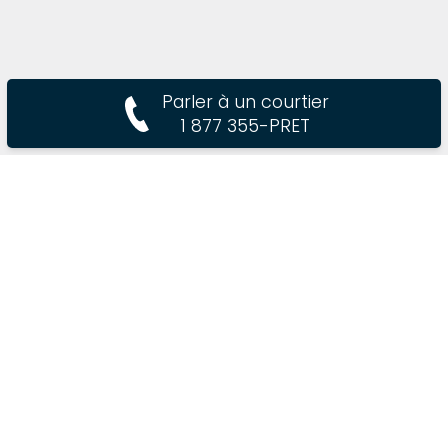
Parler à un courtier
1 877 355-PRET
© 2026 Multi-Prêts Hypothèques | Equipe Lavoie Oliver
- Suite
204-1190, Place Nobel, Boucherville, QC, J4B 5L2